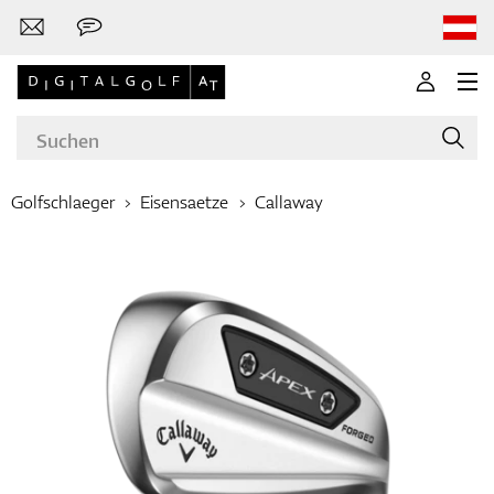
Golfschlaeger
Eisensaetze
Callaway
Marken
Golfschläger
Bekleidung