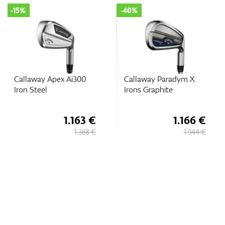
-15%
-40%
Callaway Apex Ai300
Callaway Paradym X
Iron Steel
Irons Graphite
1.163 €
1.166 €
1.368 €
1.944 €