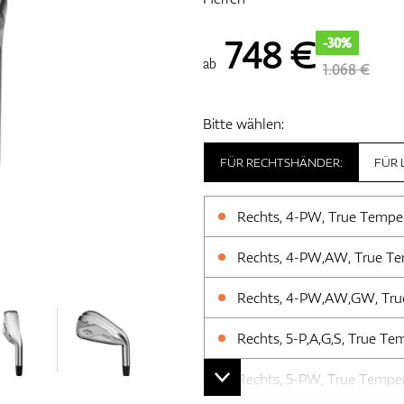
748
€
-30%
ab
1.068 €
Bitte wählen:
FÜR RECHTSHÄNDER:
FÜR 
Rechts, 4-PW, True Temper 
Rechts, 4-PW,AW, True Tem
Rechts, 4-PW,AW,GW, True 
Rechts, 5-P,A,G,S, True Te
Rechts, 5-PW, True Temper