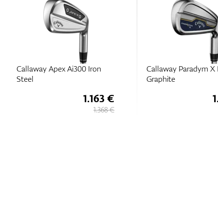
Callaway Apex Ai300 Iron
Callaway Paradym X 
Steel
Graphite
1.163 €
1
1.368 €