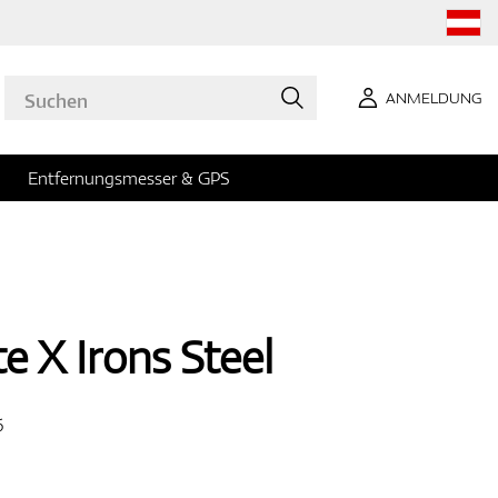
ANMELDUNG
Entfernungsmesser & GPS
e X Irons Steel
6