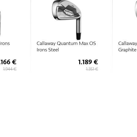
Irons
Callaway Quantum Max OS
Callaway
Irons Steel
Graphite
.166 €
1.189 €
1.944 €
1.351 €