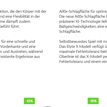
tion, die den Körper mit der
Ai10x-Schlagfläche für optima
d eine Flexibilität in der
Die neue Ai10x-Schlagfläche 
Frame dämpft zudem
präziserer KI-Technologie lie
efühl führt.
Ballgeschwindigkeiten, eine 
Schlagfläche.
 für eine schnelle und
Selbstbewusstes Spiel mit m
 Vorderkante und eine
Das Elyte X Modell verfügt ü
gen und Austreten, während
maximale Fehlertoleranz biet
onsistente Ergebnisse aus
Oberlinie ist das X-Modell pe
Fehlertoleranz und einem ein
-12%
-15%