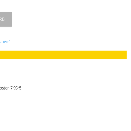
RB
uchen?
kosten 7.95 €