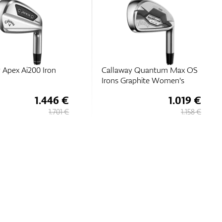
 Apex Ai200 Iron
Callaway Quantum Max OS
Irons Graphite Women's
1.446 €
1.019 €
1.701 €
1.158 €