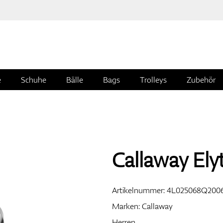
e
Schuhe
Bälle
Bags
Trolleys
Zubehör
Callaway Elyt
Artikelnummer:
4L025068Q200
Marken:
Callaway
Herren