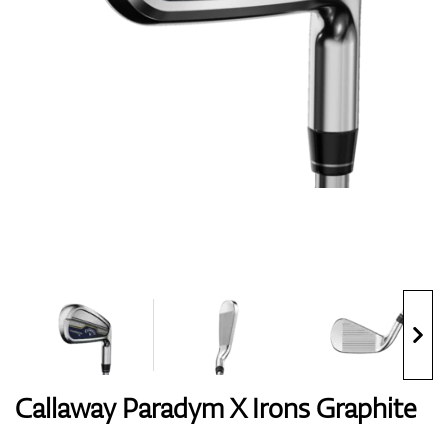
Handschuhe
Schuhe
Bälle
Bags
Callaway Paradym X Irons Graphite
Trolleys