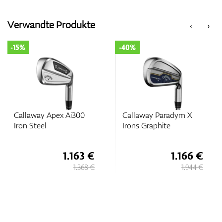
Verwandte Produkte
‹
›
-15%
-40%
Callaway Apex Ai300
Callaway Paradym X
Iron Steel
Irons Graphite
1.163 €
1.166 €
1.368 €
1.944 €