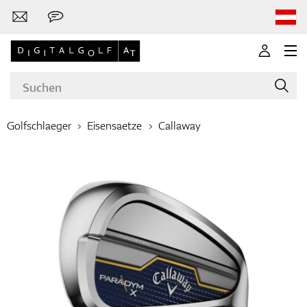
Golfschlaeger
Eisensaetze
Callaway
Marken
Golfschläger
Bekleidung