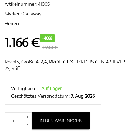
Artikelnummer:
4I00S
Marken:
Callaway
Herren
Zubehör
1.166
€
-40%
1.944 €
Entfernungsmesser & GPS
Rechts, Größe 4-P,A, PROJECT X HZRDUS GEN 4 SILVER
75, Stiff
Verfügbarkeit:
Auf Lager
Geschätztes Versanddatum:
7. Aug 2026
+
IN DEN WARENKORB
-