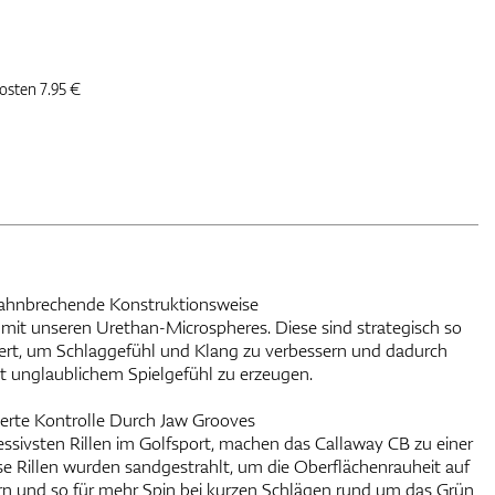
kosten 7.95 €
bahnbrechende Konstruktionsweise
it unseren Urethan-Microspheres. Diese sind strategisch so
ziert, um Schlaggefühl und Klang zu verbessern und dadurch
 unglaublichem Spielgefühl zu erzeugen.
serte Kontrolle Durch Jaw Grooves
ssivsten Rillen im Golfsport, machen das Callaway CB zu einer
e Rillen wurden sandgestrahlt, um die Oberflächenrauheit auf
ern und so für mehr Spin bei kurzen Schlägen rund um das Grün