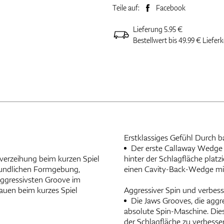
Teile auf:
Facebook
Lieferung 5.95 €
Bestellwert bis 49.99 € Liefer
Erstklassiges Gefühl Durch 
Der erste Callaway Wedge m
rverzeihung beim kurzen Spiel
hinter der Schlagfläche plat
reundlichen Formgebung,
einen Cavity-Back-Wedge mit
aggressivsten Groove im
trauen beim kurzes Spiel
Aggressiver Spin und verbes
Die Jaws Grooves, die aggre
absolute Spin-Maschine. Dies
der Schlagfläche zu verbess