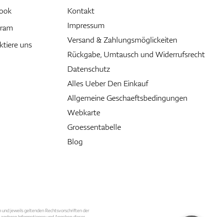
ook
Kontakt
Impressum
gram
Versand & Zahlungsmöglickeiten
ktiere uns
Rückgabe, Umtausch und Widerrufsrecht
Datenschutz
Alles Ueber Den Einkauf
Allgemeine Geschaeftsbedingungen
Webkarte
Groessentabelle
Blog
n und jeweils geltenden Rechtsvorschriften der
le anderen Informationen und Angaben dieser