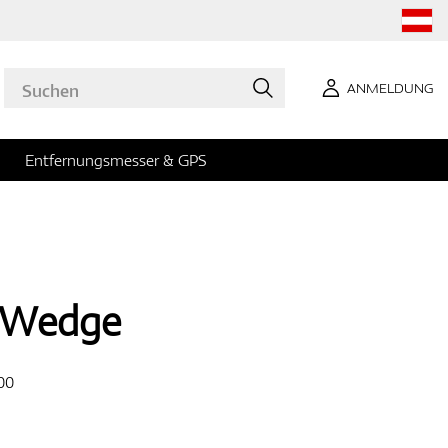
ANMELDUNG
Entfernungsmesser & GPS
 Wedge
00