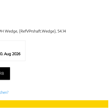
PH Wedge, {RefVPrshaft.Wedge}, 54.14
10. Aug 2026
RB
uchen?