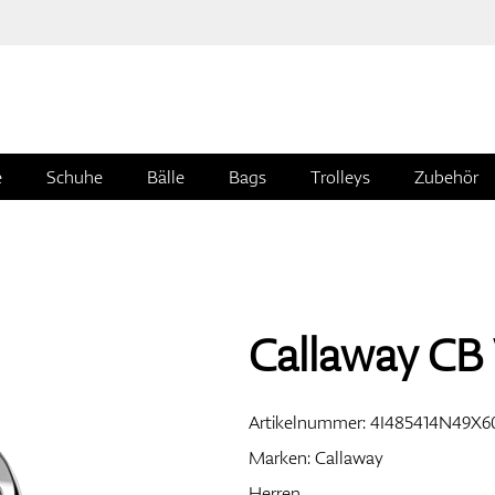
e
Schuhe
Bälle
Bags
Trolleys
Zubehör
Callaway CB
Artikelnummer:
4I485414N49X6
Marken:
Callaway
Herren