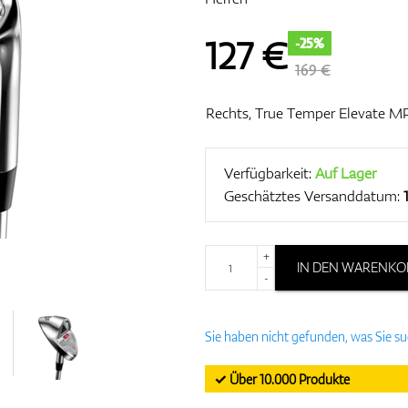
127
€
-25%
169 €
Rechts, True Temper Elevate M
Verfügbarkeit:
Auf Lager
Geschätztes Versanddatum:
+
IN DEN WARENKO
-
Sie haben nicht gefunden, was Sie s
✓ Über 10.000 Produkte