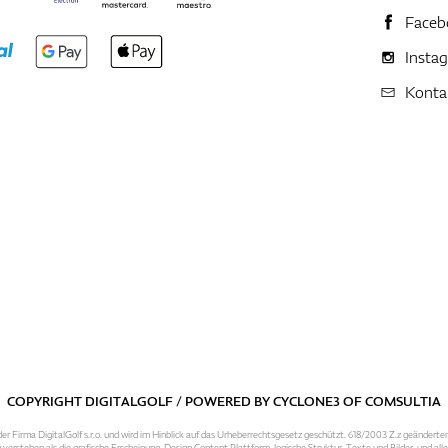
Faceb
Insta
Konta
COPYRIGHT DIGITALGOLF / POWERED BY
CYCLONE3
OF
COMSULTIA
er Firma DigitalGolf s.r.o. und wird im Hinblick auf das Urheberrechtsgesetz geschützt. 618/2003 Z.z geänderte
 verstehen als die grafische Erscheinung, Design,Content Plattform, logische Struktur, Texte und Bilder, und al