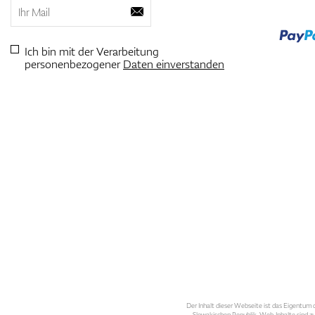
Ich bin mit der Verarbeitung
personenbezogener
Daten einverstanden
Der Inhalt dieser Webseite ist das Eigentum d
Slowakischen Republik. Web-Inhalte sind zu