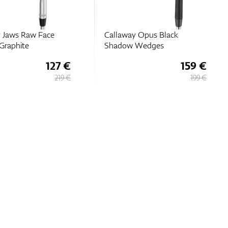
 Jaws Raw Face
Callaway Opus Black
Graphite
Shadow Wedges
127 €
159 €
219 €
199 €