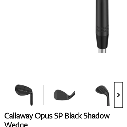
Handschuhe
Schuhe
Bälle
Bags
Callaway Opus SP Black Shadow
Wedge
Trolleys