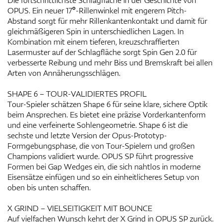
Die fortschrittlichste Schlagfläche in der Geschichte von
OPUS. Ein neuer 17°-Rillenwinkel mit engerem Pitch-
Abstand sorgt für mehr Rillenkantenkontakt und damit für
gleichmäßigeren Spin in unterschiedlichen Lagen. In
Kombination mit einem tieferen, kreuzschraffierten
Lasermuster auf der Schlagfläche sorgt Spin Gen 2.0 für
verbesserte Reibung und mehr Biss und Bremskraft bei allen
Arten von Annäherungsschlägen.
SHAPE 6 – TOUR-VALIDIERTES PROFIL
Tour-Spieler schätzen Shape 6 für seine klare, sichere Optik
beim Ansprechen. Es bietet eine präzise Vorderkantenform
und eine verfeinerte Sohlengeometrie. Shape 6 ist die
sechste und letzte Version der Opus-Prototyp-
Formgebungsphase, die von Tour-Spielern und großen
Champions validiert wurde. OPUS SP führt progressive
Formen bei Gap Wedges ein, die sich nahtlos in moderne
Eisensätze einfügen und so ein einheitlicheres Setup von
oben bis unten schaffen.
X GRIND – VIELSEITIGKEIT MIT BOUNCE
Auf vielfachen Wunsch kehrt der X Grind in OPUS SP zurück.