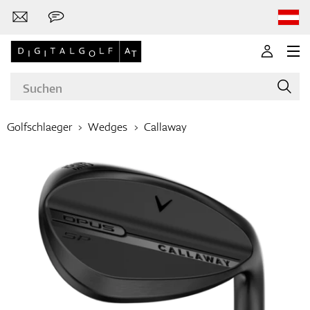
Golfschlaeger
Wedges
Callaway
Marken
Golfschläger
Bekleidung