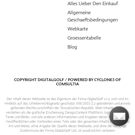
Alles Ueber Den Einkauf
Allgemeine
Geschaeftsbedingungen
Webkarte
Groessentabelle
Blog
COPYRIGHT DIGITALGOLF / POWERED BY
CYCLONE3
OF
COMSULTIA
Der Inhalt dieser Webseite ist das Eigentum der Firma DigitalGolf s.r.o. und wird im
Hinblick auf das Urheberrechtsgesetz geschützt. 618/2003 Z.z geänderten und jeweils
geltenden Rechtsvorschriften der Slowakischen Republik. Web-Inhalte sind zu
verstehen als die grafische Erscheinung, Design,Content Plattform, logische Struktur,
Texte und Bilder, und alle anderen Informationen und Angaben dieser Webseite. Das
Veröffentlichen oder Verbreiten eines Teils oder des gesamten Inhalts in irgendeiner
Art und Weise, ohne Angabe der Quelle dieser Webseite, und ohne die vorherige
Zustimmung der Firma DigitalGolf Ltd., ist ausdrücklich verboten.