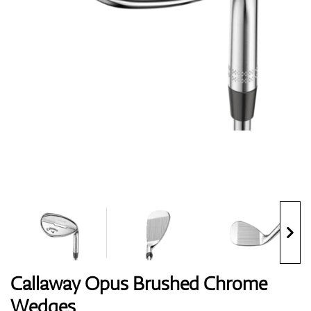
Handschuhe
Schuhe
Bälle
Bags
Callaway Opus Brushed Chrome
Wedges
Trolleys