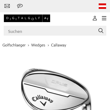
Golfschlaeger
Wedges
Callaway
Marken
Golfschläger
Bekleidung