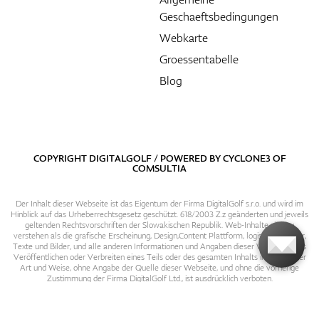
Geschaeftsbedingungen
Webkarte
Groessentabelle
Blog
COPYRIGHT DIGITALGOLF / POWERED BY
CYCLONE3
OF
COMSULTIA
Der Inhalt dieser Webseite ist das Eigentum der Firma DigitalGolf s.r.o. und wird im
Hinblick auf das Urheberrechtsgesetz geschützt. 618/2003 Z.z geänderten und jeweils
geltenden Rechtsvorschriften der Slowakischen Republik. Web-Inhalte sind zu
verstehen als die grafische Erscheinung, Design,Content Plattform, logische Struktur,
Texte und Bilder, und alle anderen Informationen und Angaben dieser Webseite. Das
Veröffentlichen oder Verbreiten eines Teils oder des gesamten Inhalts in irgendeiner
Art und Weise, ohne Angabe der Quelle dieser Webseite, und ohne die vorherige
Zustimmung der Firma DigitalGolf Ltd., ist ausdrücklich verboten.