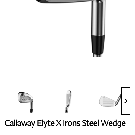
Handschuhe
Schuhe
Bälle
Bags
Callaway Elyte X Irons Steel Wedge
Trolleys