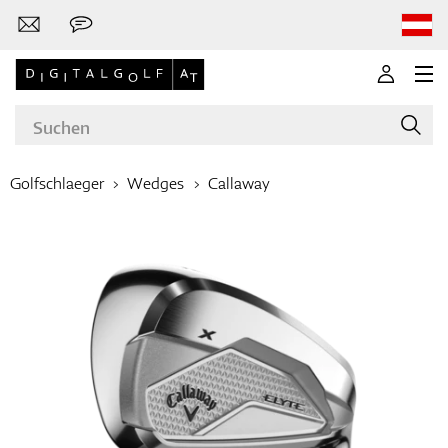
Golfschlaeger
Wedges
Callaway
Marken
Golfschläger
Bekleidung